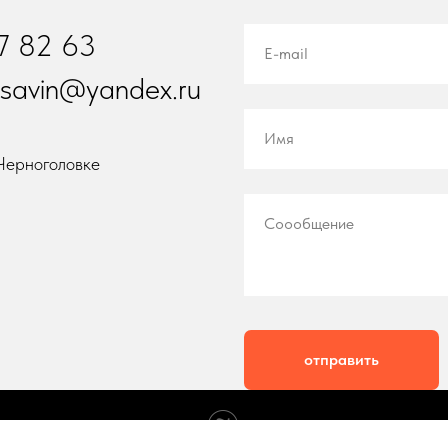
7 82 63
E-mail
asavin@yandex.ru
Имя
Черноголовке
Соообщение
отправить
Tilda
Made on