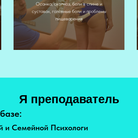
Осанка, сколиоз, боли в спине и
суставах, головные боли и проблемы
йогатерапия
пищеварения
Я преподаватель
базе:
й и Семейной Психологи