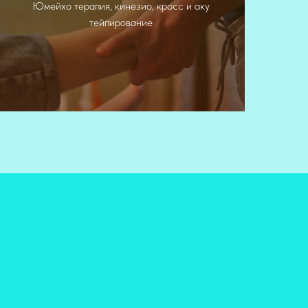
Юмейхо терапия, кинезио, кросс и аку
работа с телом
тейпирование