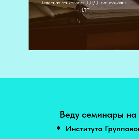
Телесная психология, ДПДГ, гипноанализ,
психология
НЛП
Веду семинары на 
Института Группово